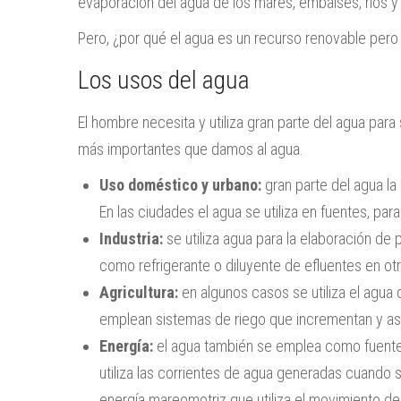
evaporación del agua de los mares, embalses, ríos y
Pero, ¿por qué el agua es un recurso renovable pero 
Los usos del agua
El hombre necesita y utiliza gran parte del agua para
más importantes que damos al agua.
Uso doméstico y urbano:
gran parte del agua la
En las ciudades el agua se utiliza en fuentes, para 
Industria:
se utiliza agua para la elaboración de
como refrigerante o diluyente de efluentes en o
Agricultura:
en algunos casos se utiliza el agua
emplean sistemas de riego que incrementan y aseg
Energía:
el agua también se emplea como fuente d
utiliza las corrientes de agua generadas cuando 
energía mareomotriz que utiliza el movimiento de