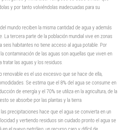
olas y por tanto volviéndolas inadecuadas para su
s del mundo reciben la misma cantidad de agua y además
. La tercera parte de la población mundial vive en zonas
seis habitantes no tiene acceso al agua potable. Por
la contaminación de las aguas son aquellas que viven en
tratar las aguas y los residuos.
o renovable es el uso excesivo que se hace de ella,
comodidades. Se estima que el 8% del agua se consume en
ucción de energía y el 70% se utiliza en la agricultura, de la
esto se absorbe por las plantas y la tierra.
de las precipitaciones hace que el agua se convierta en un
ocidad y vertiendo residuos sin cuidado pronto el agua se
 en el nuevo petróleo: un recurso caro y difícil de