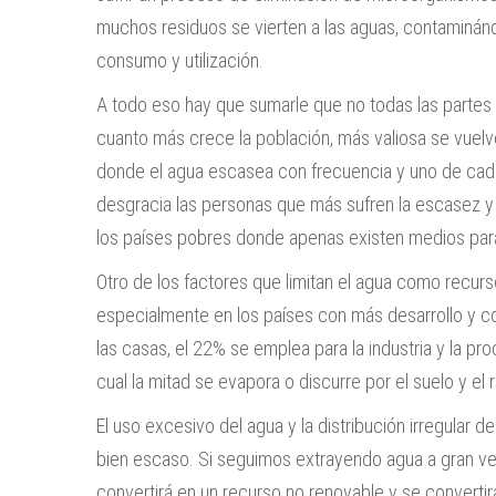
muchos residuos se vierten a las aguas, contaminánd
consumo y utilización.
A todo eso hay que sumarle que no todas las parte
cuanto más crece la población, más valiosa se vuelve
donde el agua escasea con frecuencia y uno de cada 
desgracia las personas que más sufren la escasez y 
los países pobres donde apenas existen medios para 
Otro de los factores que limitan el agua como recurs
especialmente en los países con más desarrollo y 
las casas, el 22% se emplea para la industria y la prod
cual la mitad se evapora o discurre por el suelo y el r
El uso excesivo del agua y la distribución irregular 
bien escaso. Si seguimos extrayendo agua a gran vel
convertirá en un recurso no renovable y se convertirá