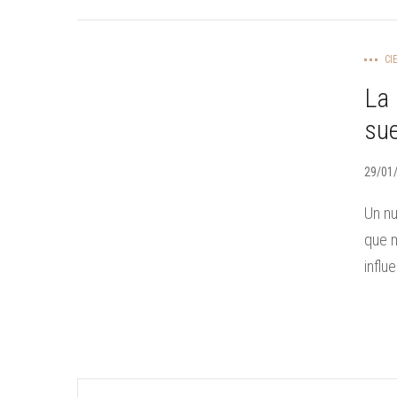
CI
La 
sue
29/01
Un nu
que m
influ