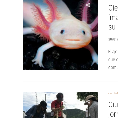
Cie
‘má
su 
30/01
El aj
que d
comun
NA
Ciu
jor