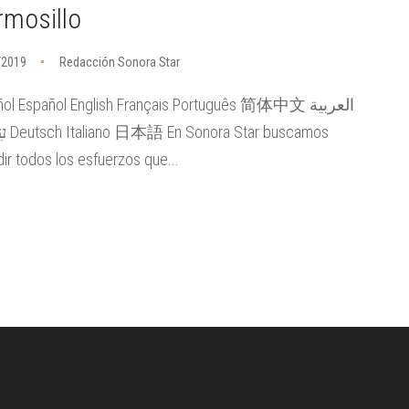
rmosillo
/2019
Redacción Sonora Star
ol Español English Français Português 简体中文 العربية
 buscamos
dir todos los esfuerzos que...