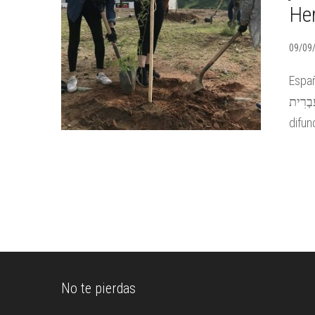
He
09/09
Españ
עִבְרִית Deutsch Italiano 日本語 En Sonora Star
difun
No te pierdas