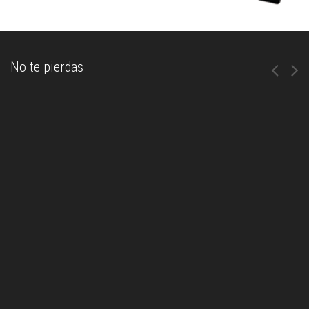
No te pierdas
Diversión y grandes premios en el XIV Torneo de Golf de
Aniversario de Las Palomas Beach & Golf Resort
28 febrero, 2020